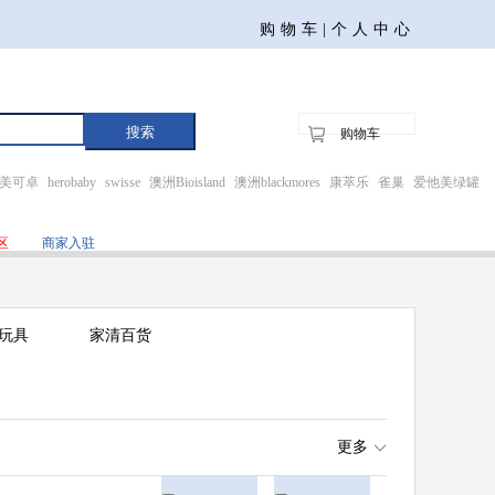
购物车|
个人中心
购物车
美可卓
herobaby
swisse
澳洲Bioisland
澳洲blackmores
康萃乐
雀巢
爱他美绿罐
区
商家入驻
玩具
家清百货
更多