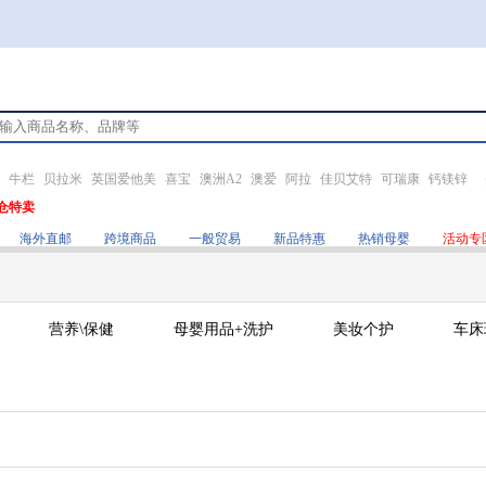
牛栏
贝拉米
英国爱他美
喜宝
澳洲A2
澳爱
阿拉
佳贝艾特
可瑞康
钙镁锌
仓特卖
海外直邮
跨境商品
一般贸易
新品特惠
热销母婴
活动专
营养\保健
母婴用品+洗护
美妆个护
车床