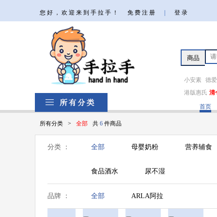
您好，欢迎来到手拉手！
免费注册
|
登录
小安素
德爱
港版惠氏
清
首页
所有分类
>
全部
共
6
件商品
分类 ：
全部
母婴奶粉
营养辅食
食品酒水
尿不湿
品牌 ：
全部
ARLA阿拉