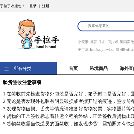
手拉手欢迎您！
登录
|
注册
小安素
德爱
牛栏
贝拉米
英国爱他
美可卓
herobaby
swisse
澳洲Bioisla
所有分类
首页
跨境商品
海外直
验货
签收注意事项
1.
在签收前先检查货物外包装是否完好，箱子封口是否完好，
2.
无论是否发现外包装有明显破损或者撕开过的痕迹，签收前
3.
发现货物破损、丢失等情况请准备好货物发票，实物照片等
4.
货物的正常签收标志着转运全程的终结，正常签收后货物出
5.
货物签收需当快递员的面签收，如发现少货，需拍照并有快