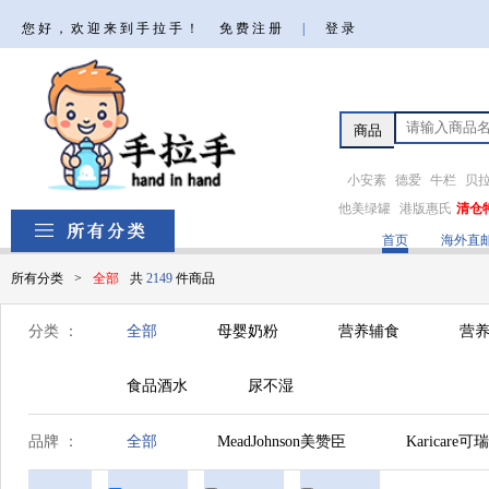
您好，欢迎来到手拉手！
免费注册
|
登录
小安素
德爱
牛栏
贝
他美绿罐
港版惠氏
清仓
首页
海外直
所有分类
>
全部
共
2149
件商品
分类 ：
全部
母婴奶粉
营养辅食
营养
食品酒水
尿不湿
品牌 ：
全部
MeadJohnson美赞臣
Karicare可