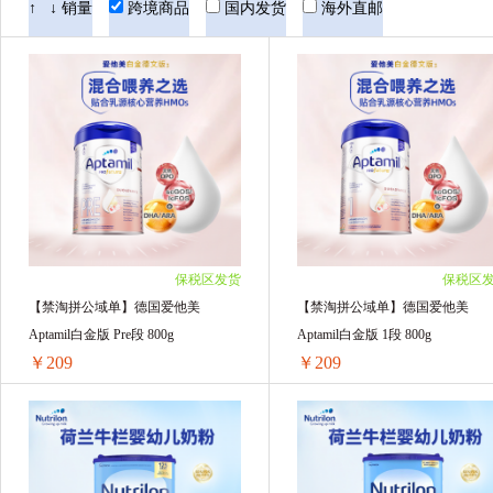
Hero Baby美素
Nutrilon荷兰牛栏
Co
↑
↓
销量
跨境商品
国内发货
海外直邮
Blackmores澳佳宝
Swisse
GNC健安喜
NIVEA妮维雅
Aptamil英国爱他美
Ap
Life Space
Natures Way佳思敏
ARLA
BioIsland佰澳朗德
Kabrita佳贝艾特
雅
保税区发货
保税区
澳洲卢卡斯Lucas
澳大利亚Goat
荷兰双
【禁淘拼公域单】德国爱他美
【禁淘拼公域单】德国爱他美
Aptamil白金版 Pre段 800g
Aptamil白金版 1段 800g
Herbacin贺本清
熊野油脂
英国femfre
￥209
￥209
Aussie袋鼠
韩国LANEIGE兰芝
BIO
【禁淘拼公域单】德国爱他美Aptamil白金版 Pre段 800g
日本DHC/蝶翠诗
澳洲意高 Ego QV
澳
1罐装 ￥219(￥219/单罐)
1罐装 ￥215.55(￥215.55/单罐)