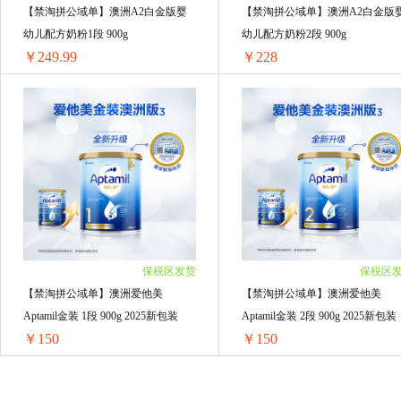
Cow&Gate 牛栏牌
自然之宝Nature's Bounty
【禁淘拼公域单】澳洲A2白金版婴
【禁淘拼公域单】澳洲A2白金版
幼儿配方奶粉1段 900g
幼儿配方奶粉2段 900g
澳洲 Nutrition Care
Thursday Plantation
￥249.99
￥228
Schiff MoveFree
Deonatulle
日本牛乳石
【禁淘拼公域单】澳洲A2白金版婴幼儿配方奶粉1段 900g
【禁淘拼公域单】澳洲A2白金版婴幼
BATHCLIN 巴斯克林
Oli6
Kracie肌
1罐装 ￥255.25(￥255.25/单罐)
1罐装 ￥232.8(￥232.8/单罐)
2罐装 ￥499.98(￥249.99/单罐)
2罐装 ￥456(￥228/单罐)
Kanebo嘉娜宝
福而可Fueki
美国OLA
3罐装 ￥749.97(￥249.99/单罐)
3罐装 ￥684(￥228/单罐)
4罐装 ￥999.96(￥249.99/单罐)
4罐装 ￥912(￥228/单罐)
CeraVe适乐肤
美国Desitin
Aptamil
5罐装 ￥1249.95(￥249.99/单罐)
5罐装 ￥1140(￥228/单罐)
6罐装 ￥1499.94(￥249.99/单罐)
6罐装 ￥1368(￥228/单罐)
保税区发货
保税区
Pure Goat Company
Hegen
OLLY
【禁淘拼公域单】澳洲爱他美
【禁淘拼公域单】澳洲爱他美
Aptamil金装 1段 900g 2025新包装
Aptamil金装 2段 900g 2025新包装
EZZ
奥纯冠Nature One Dairy
近江兄
￥150
￥150
佳丽雅Gallia
Vitafusion
日本 万代（BA