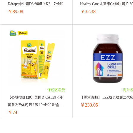
7瓶 ￥604.87(￥86.41/单瓶)
Ddrops维生素D3 600IU+K2 1.7ml/瓶
Healthy Care 儿童维C+锌咀嚼片 6
8瓶 ￥691.28(￥86.41/单瓶)
￥89.08
￥32.38
9瓶 ￥777.69(￥86.41/单瓶)
10瓶 ￥864.1(￥86.41/单瓶)
11瓶 ￥950.51(￥86.41/单瓶)
12瓶 ￥1036.92(￥86.41/单瓶)
Ddrops维生素D3 600IU+K2 1.7ml/瓶
Healthy Care 儿童维C+锌咀嚼片 6
1瓶 ￥95.19(￥95.19/单瓶)
1瓶 ￥40.48(￥40.48/单瓶)
2瓶 ￥184.64(￥92.32/单瓶)
2瓶 ￥79.8(￥39.9/单瓶)
3瓶 ￥274.11(￥91.37/单瓶)
3瓶 ￥107.55(￥35.85/单瓶)
4瓶 ￥363.56(￥90.89/单瓶)
4瓶 ￥138.76(￥34.69/单瓶)
6瓶 ￥540.18(￥90.03/单瓶)
5瓶 ￥167.7(￥33.54/单瓶)
8瓶 ￥716.8(￥89.6/单瓶)
6瓶 ￥194.28(￥32.38/单瓶)
保税区发货
海外
10瓶 ￥893.4(￥89.34/单瓶)
【公域控价129】美国D-CAL迪巧小
【香港直邮】 EZZ成长胶囊二代6
12瓶 ￥1068.96(￥89.08/单瓶)
￥230.05
黄条®液体钙 PLUS 10ml*20条/盒中
￥74
文标签