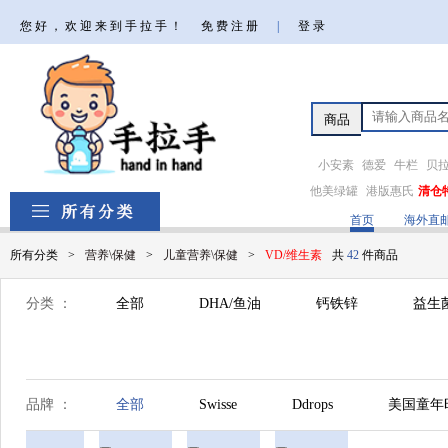
您好，欢迎来到手拉手！
免费注册
|
登录
小安素
德爱
牛栏
贝
他美绿罐
港版惠氏
清仓
首页
海外直
所有分类
>
营养\保健
>
儿童营养\保健
>
VD/维生素
共
42
件商品
分类 ：
全部
DHA/鱼油
钙铁锌
益生
品牌 ：
全部
Swisse
Ddrops
美国童年