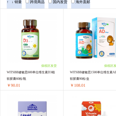
BioIsland佰澳朗德
Healthy Care
Samb
↑
↓
销量
跨境商品
国内发货
海外直邮
双心Doppelherz
汤臣倍健
EZZ
保税区发货
保税区
WITSBB健敏思600单位维生素D3植
WITSBB健敏思1500单位维生素A
软胶囊60粒/瓶
软胶囊90粒/盒
￥90.01
￥108.01
WITSBB健敏思600单位维生素D3植软胶囊60粒/瓶
WITSBB健敏思1
1瓶 ￥97.21(￥97.21/单瓶)
1瓶 ￥115.21(￥115.21/单瓶)