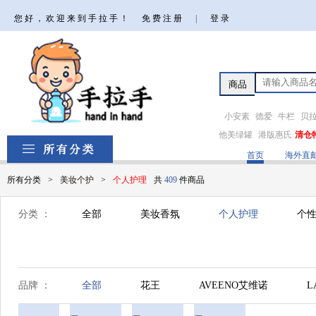
您好，欢迎来到手拉手！
免费注册
|
登录
小安素
德爱
牛栏
贝
他美绿罐
港版惠氏
清仓
首页
海外直
所有分类
>
美妆个护
>
个人护理
共
409
件商品
分类 ：
全部
美妆香氛
个人护理
个
品牌 ：
全部
花王
AVEENO艾维诺
L