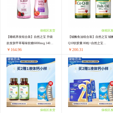
野口医学研究所
童年Inne
纽曼思
2瓶 ￥197.96(￥98.98/单瓶)
2瓶 ￥189.12(￥94.56/单瓶)
3瓶 ￥293.4(￥97.8/单瓶)
3瓶 ￥280.17(￥93.39/单瓶)
Wonderlab
蜜纽康（Manuka Health
Bi
4瓶 ￥386.48(￥96.62/单瓶)
4瓶 ￥368.88(￥92.22/单瓶)
5瓶 ￥477.2(￥95.44/单瓶)
5瓶 ￥458.2(￥91.64/单瓶)
妈咪爱
纽乐
Jarrow 杰诺
莱
6瓶 ￥565.56(￥94.26/单瓶)
6瓶 ￥546.3(￥91.05/单瓶)
保税区发货
保税区
8瓶 ￥744.64(￥93.08/单瓶)
【睡眠养发组合装】自然之宝 升级
【辅酶鱼油组合装】自然之宝 辅
CuraLin
herbsofgold
美好蕴育
10瓶 ￥919.1(￥91.91/单瓶)
款发肤甲草莓味软糖6000mcg 140粒
Q10软胶囊 80粒+自然之宝
12瓶 ￥1088.76(￥90.73/单瓶)
￥164.96
￥200.31
+自然之宝 胶原蛋白褪黑素软糖 60
OMEGA3深海鱼油软胶囊 100粒
BIOGLAN 宝兰
泰国Patar葩塔
小小伞
粒
健敏思满
健敏思满
sun season/兰骑士
omegor /金凯撒
意
赠月-禁公
赠月-禁公
【睡眠养发组合装】自然之宝 升级款发肤甲草莓味软糖6000mcg 140粒+自然之宝 胶原蛋白褪黑素软糖 60粒
【辅酶鱼油组合装】自然之宝 辅酶Q10软胶囊 80粒+自然之
域
域
1组 ￥170.85(￥170.85/单组)
1组 ￥202.66(￥202.66/单组)
西班牙epaplus
Nutrition29纽西臣
澳洲M
2组 ￥336.98(￥168.49/单组)
2组 ￥402.98(￥201.49/单组)
3组 ￥501.96(￥167.32/单组)
3组 ￥602.7(￥200.9/单组)
BWG
purasana
DOBO
MegaGo
4组 ￥664.56(￥166.14/单组)
4组 ￥801.24(￥200.31/单组)
5组 ￥824.8(￥164.96/单组)
TimeShop益生好
伊可新
维力特VLID
保税区发货
保税区