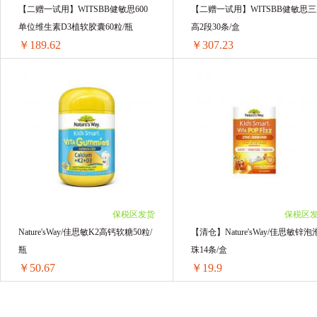
Element Plus
Biopluss
CELUNOX赛
【二赠一试用】WITSBB健敏思600
【二赠一试用】WITSBB健敏思
单位维生素D3植软胶囊60粒/瓶
高2段30条/盒
五个女博士
Prunelax
Phytologic 月
￥189.62
￥307.23
NOVAFUN诺维芬
bowtee宝体安
CO
【二赠一试用】WITSBB健敏思600单位维生素D3植软胶囊60粒/瓶
【二赠
ZOMDA
轻灵养
Brauer百澳年
1组 ￥189.62(￥189.62/单组)
1组 ￥307.23(￥307.23/单组)
保税区发货
保税区
Nature'sWay/佳思敏K2高钙软糖50粒/
【清仓】Nature'sWay/佳思敏锌泡
瓶
珠14条/盒
￥50.67
￥19.9