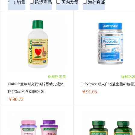
Life Space
Natures Way佳思敏
英国薇塔贝
↑
↓
销量
跨境商品
国内发货
海外直邮
Maxigenes澳洲美可卓
Culturelle康萃乐
Sambucol小黑果
HollandBarrett荷柏瑞
美国钙尔奇CALTRATE
善存 Centrum
澳源优驰 Unichi
Cenovis
Clinicians
保税区发货
保税区
普丽普莱Puritans Pride
VitaRealm
FA
Childlife童年时光钙镁锌婴幼儿液体
Life-Space 成人广谱益生菌40粒/瓶
￥91.05
钙473ml 不含K2国际版
双心Doppelherz
澳洲 Nutrition Care
B
￥90.73
Huebner赫柏娜
DOKKAN
BioGaia 拜
Childlife童年时光钙镁锌婴幼儿液体钙473ml 不含K2国际版
Life-Space 成人广谱益生菌40粒/瓶
Vitafusion
迪辅乐
Salus
迪巧
1瓶 ￥100.15(￥100.15/单瓶)
1瓶 ￥98.06(￥98.06/单瓶)