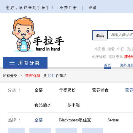
您好，欢迎来到手拉手！
免费注册
|
登录
小安素
德爱
牛栏
贝
他美绿罐
港版惠氏
清仓
首页
海外直
所有分类
>
营养\保健
共
1011
件商品
分类 ：
全部
母婴奶粉
营养辅食
营养
食品酒水
尿不湿
品牌 ：
全部
Blackmores澳佳宝
Swisse