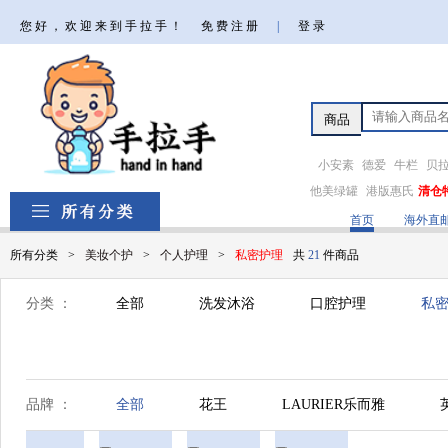
您好，欢迎来到手拉手！
免费注册
|
登录
小安素
德爱
牛栏
贝
他美绿罐
港版惠氏
清仓
首页
海外直
所有分类
>
美妆个护
>
个人护理
>
私密护理
共
21
件商品
分类 ：
全部
洗发沐浴
口腔护理
私
品牌 ：
全部
花王
LAURIER乐而雅