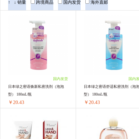
vlanse/葳兰氏
KAVAGOOD卡瓦库德
↑
↓
销量
跨境商品
国内发货
海外直邮
国内发货
国内
日本绿之密语焕新私密洗剂（泡泡
日本绿之密语舒适私密洗剂（泡
型） 180mL/瓶
型） 180mL/瓶
￥20.43
￥20.43
日本绿之密语焕新私密洗剂（泡泡型） 180mL/瓶
1瓶 ￥20.96(￥20.96/单瓶)
1瓶 ￥20.96(￥20.96/单瓶)