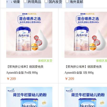
Hero Baby美素
Nutrilon荷兰牛栏
Co
↑
↓
销量
跨境商品
国内发货
海外直邮
Aptamil德国爱他美
ARLA阿拉
雅培
惠氏SMA
Natur top 诺崔特
Biostime
波兰牛栏Bebilon
澳大利亚爱薇牛
佳丽
BTN
Humana瑚玛娜
SUPER/优博
保税区发货
保税区
【禁淘拼公域单】德国爱他美
【禁淘拼公域单】德国爱他美
Aptamil白金版 Pre段 800g
Aptamil白金版 1段 800g
￥209
￥209
【禁淘拼公域单】德国爱他美Aptamil白金版 Pre段 800g
1罐装 ￥219(￥219/单罐)
1罐装 ￥215.55(￥215.55/单罐)