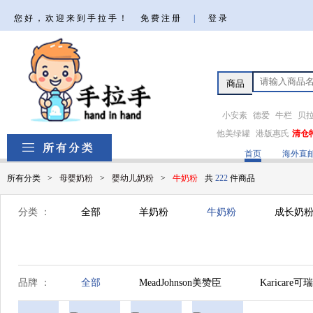
您好，欢迎来到手拉手！
免费注册
|
登录
小安素
德爱
牛栏
贝
他美绿罐
港版惠氏
清仓
首页
海外直
所有分类
>
母婴奶粉
>
婴幼儿奶粉
>
牛奶粉
共
222
件商品
分类 ：
全部
羊奶粉
牛奶粉
成长奶粉
品牌 ：
全部
MeadJohnson美赞臣
Karicare可