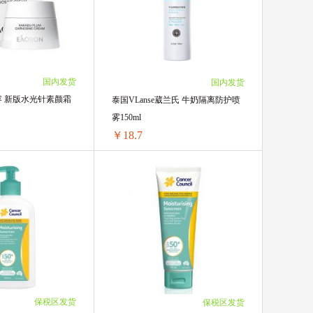
28.35/单盒)
2盒 ￥92.22(￥46.11/单盒)
27.3/单盒)
3盒 ￥135.15(￥45.05/单盒)
6.25/单盒)
4盒 ￥178.08(￥44.52/单盒)
￥25.2/单盒)
5盒 ￥217.3(￥43.46/单盒)
(￥24.15/单盒)
国内发货
国内发货
4(￥23.1/单盒)
澳容 新版水光针素颜霜
泰国VLanse葳兰氏 牛奶隔离防护喷
雾150ml
￥18.7
澳洲Eaoron澳容 新版水光针素颜霜懒人霜50ml
泰国VLanse葳兰氏 牛奶隔离防护喷雾150ml
56.18/单盒)
1瓶 ￥20.35(￥20.35/单瓶)
￥54.06/单盒)
2瓶 ￥37.4(￥18.7/单瓶)
￥53.53/单盒)
3/单盒)
￥51.94/单盒)
保税区发货
保税区发货