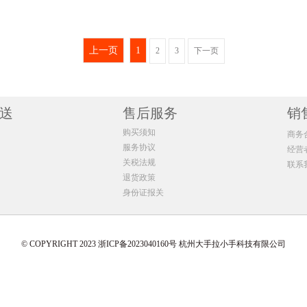
CancerCouncil澳美皙玻尿酸精华防晒乳50ml
CancerCouncil澳美皙运动干爽防晒霜200ml
/单支)
1支 ￥58.84(￥58.84/单支)
1支 ￥47.63(￥
8/单支)
2支 ￥107.16(￥53.58/单支)
2支 ￥84.74(￥
上一页
1
2
3
下一页
2/单支)
3支 ￥156.18(￥52.06/单支)
3支 ￥121.89(
单支)
4支 ￥203.6(￥50.9/单支)
4支 ￥158.76(
/单支)
5支 ￥252.15(￥50.43/单支)
5支 ￥196.1(￥
7/单支)
送
6支 ￥300.48(￥50.08/单支)
售后服务
6支 ￥233.22(
销
3/单支)
8支 ￥499.68(￥62.46/单支)
8支 ￥308.16(
购买须知
商务
6/单支)
10支 ￥493.8(￥49.38/单支)
10支 ￥381.7(
服务协议
经营
54/单支)
20支 ￥980.6(￥49.03/单支)
20支 ￥751.6(
关税法规
联系
退货政策
身份证报关
© COPYRIGHT 2023 浙ICP备2023040160号 杭州大手拉小手科技有限公司