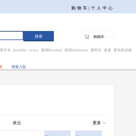
购物车|
个人中心
购物车
美可卓
herobaby
swisse
澳洲Bioisland
澳洲blackmores
康萃乐
雀巢
爱他美绿罐
区
商家入驻
依云
更多