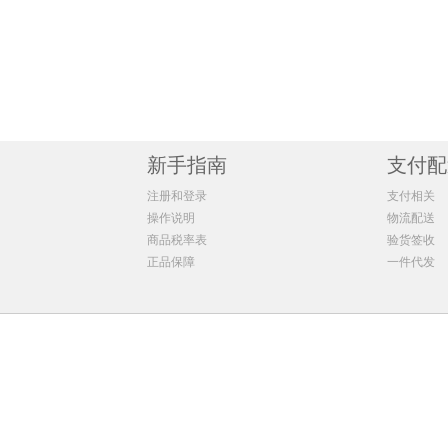
CancerCouncil澳美皙防晒霜粉色轻薄款150ml
1支 ￥61.99(￥61.99/单支)
1支 ￥69.22(￥69.22
2支 ￥113.46(￥56.73/单支)
2支 ￥127.96(￥63.9
3支 ￥164.97(￥54.99/单支)
3支 ￥186.66(￥62.2
4支 ￥216.2(￥54.05/单支)
4支 ￥245.6(￥61.4/
5支 ￥267.9(￥53.58/单支)
5支 ￥304.1(￥60.82
6支 ￥319.38(￥53.23/单支)
新手指南
6支 ￥362.82(￥60.4
支付配
8支 ￥422.08(￥52.76/单支)
8支 ￥481.04(￥60.1
注册和登录
支付相关
10支 ￥525.3(￥52.53/单支)
10支 ￥597.6(￥59.7
操作说明
物流配送
20支 ￥1039(￥51.95/单支)
20支 ￥1190.8(￥59.
商品税率表
验货签收
正品保障
一件代发