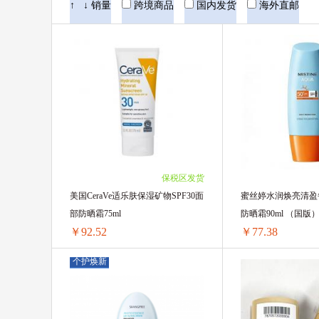
CANCER COUNCIL
Naris娜丽丝
↑
↓
销量
跨境商品
国内发货
海外直邮
CeraVe适乐肤
近江兄弟
v
Lishan莉思然
保税区发货
美国CeraVe适乐肤保湿矿物SPF30面
蜜丝婷水润焕亮清盈
部防晒霜75ml
防晒霜90ml （国版
￥92.52
￥77.38
个护焕新
购
美国CeraVe适乐肤保湿矿物SPF30面部防晒霜75ml
1支 ￥99.46(￥99.46/单支)
1支 ￥78.44(￥78.44