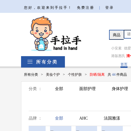
您好，欢迎来到手拉手！
免费注册
|
登录
小安素
德爱
港版惠氏
清
首页
所有分类
>
美妆个护
>
个性护肤
>
防晒/隔离
共
44
件商品
分类 ：
全部
面部护理
身体护理
品牌 ：
全部
AHC
法国雅漾