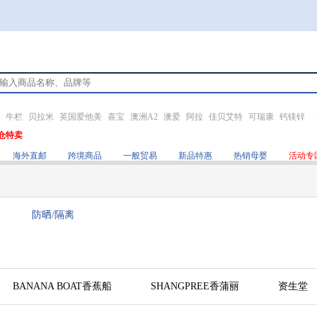
牛栏
贝拉米
英国爱他美
喜宝
澳洲A2
澳爱
阿拉
佳贝艾特
可瑞康
钙镁锌
仓特卖
海外直邮
跨境商品
一般贸易
新品特惠
热销母婴
活动专
防晒/隔离
BANANA BOAT香蕉船
SHANGPREE香蒲丽
资生堂