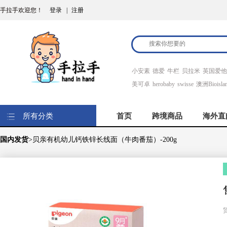
手拉手欢迎您！
登录
|
注册
小安素
德爱
牛栏
贝拉米
英国爱他
美可卓
herobaby
swisse
澳洲Bioisla
所有分类
首页
跨境商品
海外直
国内发货
>贝亲有机幼儿钙铁锌长线面（牛肉番茄）-200g