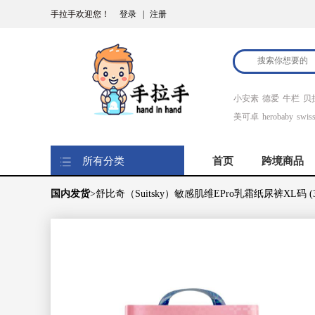
手拉手欢迎您！
登录
|
注册
小安素
德爱
牛栏
贝
美可卓
herobaby
swis
所有分类
首页
跨境商品
国内发货
>舒比奇（Suitsky）敏感肌维EPro乳霜纸尿裤XL码 (3