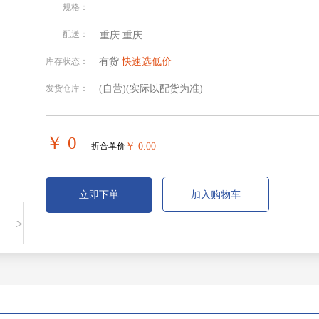
规格：
配送：
重庆
重庆
北京
安徽
福建
甘肃
库存状态：
有货
快速选低价
发货仓库：
(自营)
(实际以配货为准)
贵州
海南
河北
河南
湖南
吉林
江苏
江西
￥ 0
折合单价
￥ 0.00
宁夏回族
青海
山东
山西
自治区
立即下单
加入购物车
四川
天津
西藏自治
新疆维吾
>
区
尔自治区
重庆