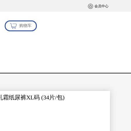
会员中心
购物车
乳霜纸尿裤XL码 (34片/包)