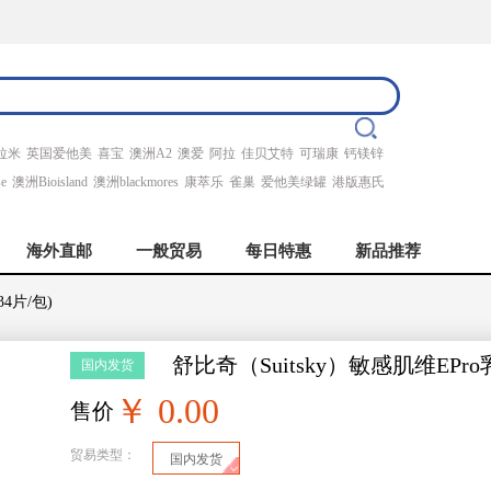
拉米
英国爱他美
喜宝
澳洲A2
澳爱
阿拉
佳贝艾特
可瑞康
钙镁锌
se
澳洲Bioisland
澳洲blackmores
康萃乐
雀巢
爱他美绿罐
港版惠氏
海外直邮
一般贸易
每日特惠
新品推荐
4片/包)
舒比奇（Suitsky）敏感肌维EPro
国内发货
￥ 0.00
售价
贸易类型：
国内发货