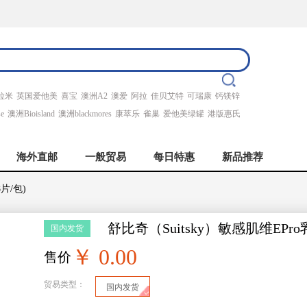
拉米
英国爱他美
喜宝
澳洲A2
澳爱
阿拉
佳贝艾特
可瑞康
钙镁锌
se
澳洲Bioisland
澳洲blackmores
康萃乐
雀巢
爱他美绿罐
港版惠氏
海外直邮
一般贸易
每日特惠
新品推荐
片/包)
舒比奇（Suitsky）敏感肌维EPro
国内发货
￥ 0.00
售价
贸易类型：
国内发货