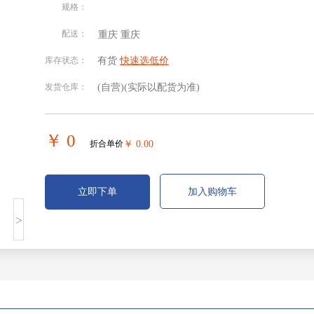
规格：
配送：
重庆
重庆
北京
安徽
福建
甘肃
库存状态：
有货
快速选低价
发货仓库：
(自营)
(实际以配货为准)
贵州
海南
河北
河南
湖南
吉林
江苏
江西
￥ 0
折合单价
￥ 0.00
宁夏回族
青海
山东
山西
自治区
立即下单
加入购物车
四川
天津
西藏自治
新疆维吾
>
区
尔自治区
重庆