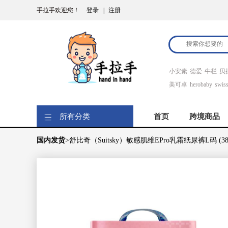
手拉手欢迎您！
登录
|
注册
小安素
德爱
牛栏
贝
美可卓
herobaby
swis
所有分类
首页
跨境商品
国内发货
>舒比奇（Suitsky）敏感肌维EPro乳霜纸尿裤L码 (38