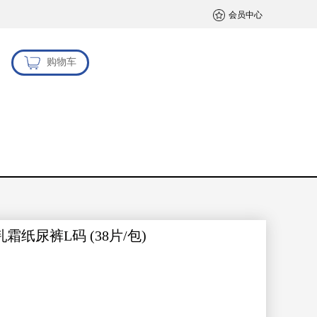
会员中心
购物车
乳霜纸尿裤L码 (38片/包)