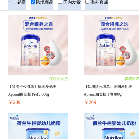
Hero Baby美素
Nutrilon荷兰牛栏
Co
↑
↓
销量
跨境商品
国内发货
海外直邮
Blackmores澳佳宝
Swisse
GNC健安喜
NIVEA妮维雅
Aptamil英国爱他美
Ap
Life Space
Natures Way佳思敏
ARLA
BioIsland佰澳朗德
Kabrita佳贝艾特
雅
保税区发货
保税区
澳洲卢卡斯Lucas
澳大利亚Goat
荷兰双
【禁淘拼公域单】德国爱他美
【禁淘拼公域单】德国爱他美
Aptamil白金版 Pre段 800g
Aptamil白金版 1段 800g
Herbacin贺本清
熊野油脂
英国femfre
￥209
￥209
Aussie袋鼠
韩国LANEIGE兰芝
BIO
【禁淘拼公域单】德国爱他美Aptamil白金版 Pre段 800g
日本DHC/蝶翠诗
澳洲意高 Ego QV
澳
1罐装 ￥219(￥219/单罐)
1罐装 ￥215.55(￥215.55/单罐)