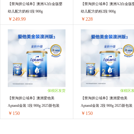
Cow&Gate 牛栏牌
自然之宝Nature's Bounty
【禁淘拼公域单】澳洲A2白金版婴
【禁淘拼公域单】澳洲A2白金版
幼儿配方奶粉1段 900g
幼儿配方奶粉2段 900g
澳洲 Nutrition Care
Thursday Plantation
￥249.99
￥228
Schiff MoveFree
Deonatulle
日本牛乳石
【禁淘拼公域单】澳洲A2白金版婴幼儿配方奶粉1段 900g
【禁淘拼公域单】澳洲A2白金版婴幼
BATHCLIN 巴斯克林
Oli6
Kracie肌
1罐装 ￥255.25(￥255.25/单罐)
1罐装 ￥232.8(￥232.8/单罐)
2罐装 ￥499.98(￥249.99/单罐)
2罐装 ￥456(￥228/单罐)
Kanebo嘉娜宝
福而可Fueki
美国OLA
3罐装 ￥749.97(￥249.99/单罐)
3罐装 ￥684(￥228/单罐)
4罐装 ￥999.96(￥249.99/单罐)
4罐装 ￥912(￥228/单罐)
CeraVe适乐肤
美国Desitin
Aptamil
5罐装 ￥1249.95(￥249.99/单罐)
5罐装 ￥1140(￥228/单罐)
6罐装 ￥1499.94(￥249.99/单罐)
6罐装 ￥1368(￥228/单罐)
保税区发货
保税区
Pure Goat Company
Hegen
OLLY
【禁淘拼公域单】澳洲爱他美
【禁淘拼公域单】澳洲爱他美
Aptamil金装 1段 900g 2025新包装
Aptamil金装 2段 900g 2025新包装
EZZ
奥纯冠Nature One Dairy
近江兄
￥150
￥150
佳丽雅Gallia
Vitafusion
日本 万代（BA