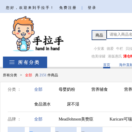
您好，欢迎来到手拉手！
免费注册
|
登录
小安素
德爱
牛栏
贝
他美绿罐
港版惠氏
清仓
首页
海外直
所有分类
>
全部
共
2151
件商品
分类 ：
全部
母婴奶粉
营养辅食
营养
食品酒水
尿不湿
品牌 ：
全部
MeadJohnson美赞臣
Karicare可