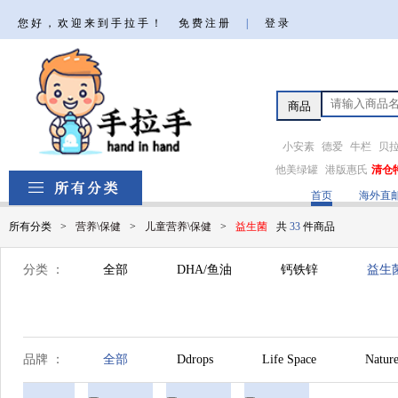
您好，欢迎来到手拉手！
免费注册
|
登录
小安素
德爱
牛栏
贝
他美绿罐
港版惠氏
清仓
首页
海外直
所有分类
>
营养\保健
>
儿童营养\保健
>
益生菌
共
33
件商品
分类 ：
全部
DHA/鱼油
钙铁锌
益生
品牌 ：
全部
Ddrops
Life Space
Natu