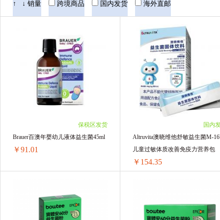
Biostime 合生元
BioGaia 拜奥
迪辅乐
↑
↓
销量
跨境商品
国内发货
海外直邮
bowtee宝体安
澳晓维他
Brauer百澳年
保税区发货
国内
Brauer百澳年婴幼儿液体益生菌45ml
Altruvita澳晓维他舒敏益生菌M-16
￥91.01
儿童过敏体质改善免疫力营养包
￥154.35
Brauer百澳年婴幼儿液体益生菌45ml
Altr
1盒 ￥94.64(￥94.64/单盒)
1盒 ￥157.5(￥157.5/单盒)