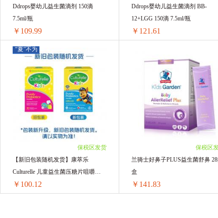
Ddrops婴幼儿益生菌滴剂 150滴
Ddrops婴幼儿益生菌滴剂 BB-
7.5ml/瓶
12+LGG 150滴 7.5ml/瓶
￥109.99
￥121.61
“夏”不为
利
Ddrops婴幼儿益生菌滴剂 150滴 7.5ml/瓶
Ddrops婴幼儿益生菌滴
1瓶 ￥113.87(￥113.87/单瓶)
1瓶 ￥125.49(￥125.49/单瓶)
2瓶 ￥221.94(￥110.97/单瓶)
2瓶 ￥245.16(￥122.58/单瓶)
3瓶 ￥329.97(￥109.99/单瓶)
3瓶 ￥364.83(￥121.61/单瓶)
保税区发货
保税区
【新旧包装随机发货】康萃乐
兰骑士好鼻子PLUS益生菌舒鼻 28
Culturelle 儿童益生菌压糖片咀嚼片
盒
￥100.12
￥141.83
30粒