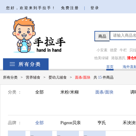
您好，欢迎来到手拉手！
免费注册
|
登录
小安素
德爱
牛栏
贝
他美绿罐
港版惠氏
清仓
首页
海外直
所有分类
>
营养辅食
>
婴幼儿辅食
>
面条/面块
共
15
件商品
分类 ：
全部
米粉/米糊
面条/面块
调
品牌 ：
全部
Pigeon贝亲
亨氏
禾泱泱R