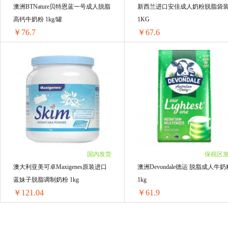
澳洲BTNature贝特恩蓝一号成人脱脂
新西兰进口安佳成人奶粉脱脂袋
高钙牛奶粉 1kg/罐
1KG
￥76.7
￥67.6
澳洲BTNature贝特恩蓝一号成人脱脂高钙牛奶粉 1kg/罐
1罐装 ￥79.8(￥79.8/单罐)
1袋 ￥75.62(￥75.62/单袋)
2罐装 ￥153.4(￥76.7/单罐)
2袋 ￥144.36(￥72.18/单袋)
3罐装 ￥230.1(￥76.7/单罐)
3袋 ￥213.12(￥71.04/单袋)
4罐装 ￥306.8(￥76.7/单罐)
4袋 ￥281.84(￥70.46/单袋)
5罐装 ￥383.5(￥76.7/单罐)
5袋 ￥349.45(￥69.89/单袋)
6罐装 ￥460.2(￥76.7/单罐)
6袋 ￥405.6(￥67.6/单袋)
国内发货
保税区
澳大利亚美可卓Maxigenes原装进口
澳洲Devondale德运 脱脂成人牛奶
蓝妹子脱脂调制奶粉 1kg
1kg
￥121.04
￥61.9