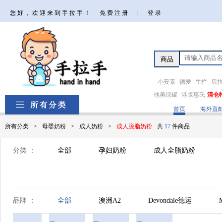
您好，欢迎来到手拉手！
免费注册
|
登录
小安素
德爱
牛栏
贝
他美绿罐
港版惠氏
清仓
首页
海外直
所有分类
>
母婴奶粉
>
成人奶粉
>
成人脱脂奶粉
共
17
件商品
分类 ：
全部
孕妇奶粉
成人全脂奶粉
品牌 ：
全部
澳洲A2
Devondale德运