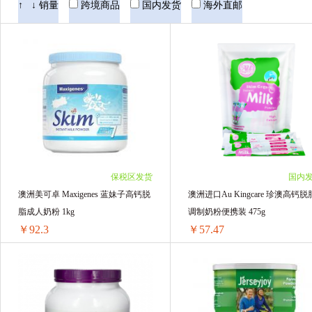
珍澳Au Kingcare
澳大利亚爱薇牛
国
↑
↓
销量
跨境商品
国内发货
海外直邮
Taupo Pure
保税区发货
国内
澳洲美可卓 Maxigenes 蓝妹子高钙脱
澳洲进口Au Kingcare 珍澳高钙脱
脂成人奶粉 1kg
调制奶粉便携装 475g
￥92.3
￥57.47
澳洲美可卓 Maxigenes 蓝妹子高钙脱脂成人奶粉 1kg
澳洲进口Au Kingcare 珍澳
1罐装 ￥95.78(￥95.78/单罐)
2袋 ￥127.48(￥63.74/单袋)