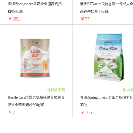
春绵/Springsheep羊奶粉全脂高钙奶
澳洲BTNature贝特恩蓝一号成人
粉850g/袋
高钙牛奶粉 1kg/罐
￥352
￥77
春绵/Springsheep羊奶粉全脂高钙奶粉850g/袋
1袋 ￥352(￥352/单袋)
1罐装 ￥80(￥80/单罐)
2袋 ￥704(￥352/单袋)
2罐装 ￥154(￥77/单罐)
3袋 ￥1056(￥352/单袋)
3罐装 ￥231(￥77/单罐)
4袋 ￥1408(￥352/单袋)
4罐装 ￥308(￥77/单罐)
5袋 ￥1760(￥352/单袋)
5罐装 ￥385(￥77/单罐)
6袋 ￥2112(￥352/单袋)
6罐装 ￥462(￥77/单罐)
保税区发货
国内
HealthyCare维骨力氨糖强健骨骼关节
春绵/Spring Sheep 全家全脂绵羊
肠道全营养奶粉800g/罐
350g
￥71
￥165