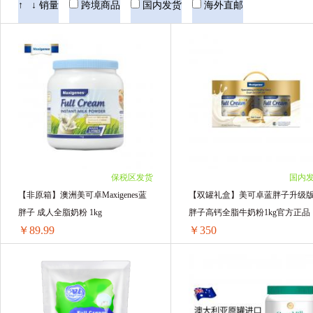
荷兰双牛Two Cows
Healthy Care
安佳/
↑
↓
销量
跨境商品
国内发货
海外直邮
ausiki
DUTCHLADY子母
Diploma
澳滋OZ FARM
Ausiki澳爱优
BTN
保税区发货
国内
【非原箱】澳洲美可卓Maxigenes蓝
【双罐礼盒】美可卓蓝胖子升级
胖子 成人全脂奶粉 1kg
胖子高钙全脂牛奶粉1kg官方正品
￥89.99
￥350
【非原箱】澳洲美可卓Maxigenes蓝胖子 成人全脂奶粉 1kg
1罐装 ￥95.6(￥95.6/单罐)
1盒 ￥350(￥350/单盒)