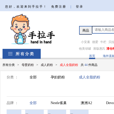
您好，欢迎来到手拉手！
免费注册
|
登录
小安素
德爱
牛栏
贝
他美绿罐
港版惠氏
清仓
首页
海外直
所有分类
>
母婴奶粉
>
成人奶粉
>
成人全脂奶粉
共
44
件商品
分类 ：
全部
孕妇奶粉
成人全脂奶粉
品牌 ：
全部
Nestle雀巢
澳洲A2
Dev