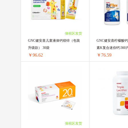
Healthy Care
Red Seal红印
2盒 ￥402.98(￥201.49/单盒)
2瓶 ￥68.34(￥34.17
3盒 ￥602.7(￥200.9/单盒)
3瓶 ￥100.74(￥33.5
BIODERMA贝德玛
BabyGanics
4盒 ￥801.24(￥200.31/单盒)
4瓶 ￥131.96(￥32.9
6盒 ￥1198.32(￥199.72/单盒)
6瓶 ￥194.4(￥32.4/
澳洲贝儿bubs
格丽松
日本
10盒 ￥1991.3(￥199.13/单盒)
10瓶 ￥318.1(￥31.8
保税区发货
GNC健安喜儿童液体钙镁锌（包装
GNC健安喜柠檬酸
HollandBarrett荷柏瑞
Ostelin奥斯
升级款） 30袋
素K复合迷你钙\360
￥96.62
￥76.59
爱乐维Elevit
法国 艾瑞可EricFavr
美国钙尔奇CALTRATE
善存 Cent
GNC健安喜儿童液体钙镁锌（包装升级款） 30袋
1盒 ￥99.56(￥99.56/单盒)
1瓶 ￥81.3(￥81.3/单
馥绿德雅
欧舒丹
澳洲Nu-l
2盒 ￥197.96(￥98.98/单盒)
2瓶 ￥160.24(￥80.1
3盒 ￥295.17(￥98.39/单盒)
3瓶 ￥236.82(￥78.9
飞利浦新安怡
CANCER COUNCI
4盒 ￥391.2(￥97.8/单盒)
4瓶 ￥311.08(￥77.7
6盒 ￥583.26(￥97.21/单盒)
6瓶 ￥459.54(￥76.5
Pearl Drops
GRANS REMEDY
10盒 ￥966.2(￥96.62/单盒)
保税区发货