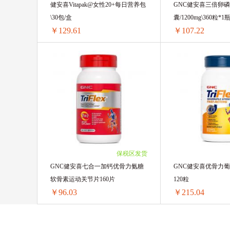
健安喜Vitapak@女性20+每日营养包
GNC健安喜三倍卵
Bayer/拜耳
和光堂
Bani
\30包/盒
囊/1200mg\360粒*1
￥129.61
￥107.22
蓓昂斯BYPHASSE
康迪克
安佳/Anchor
QUALITY 皇后秘密
健安喜Vitapak@女性20+每日营养包\30包/盒
普丽普莱Puritans Pride
G&M 澳芝
1盒 ￥135.5(￥135.5/单盒)
1瓶 ￥110.76(￥110.
2盒 ￥268.64(￥134.32/单盒)
2瓶 ￥217.98(￥108.
韩国杯具熊
FANCL芳珂
3盒 ￥399.45(￥133.15/单盒)
3瓶 ￥325.2(￥108.4
4盒 ￥527.88(￥131.97/单盒)
4瓶 ￥431.24(￥107.
自然之宝Nature's Bounty
KOBAY
6盒 ￥777.66(￥129.61/单盒)
6瓶 ￥643.32(￥107.
保税区发货
Morning fresh
惠氏SMA
日
GNC健安喜七合一加钙优骨力氨糖
GNC健安喜优骨力
软骨素运动关节片160片
120粒
泰国ANNABELLA 安娜贝拉
Natu
￥96.03
￥215.04
澳洲 Nutrition Care
ST小鸡