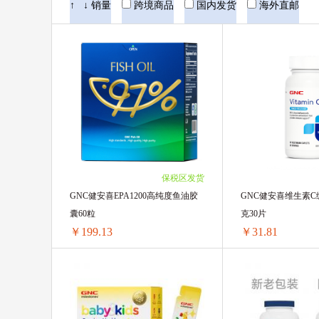
Bellamy's 贝拉米
Hero Baby美素
↑
↓
销量
跨境商品
国内发货
海外直邮
Pigeon贝亲
Blackmores澳佳宝
Floradix Iron铁元
Devondale德运
AVEENO艾维诺
Nanny care纳尼
ARLA阿拉
英国薇塔贝尔Vitabiotic
保税区发货
BioIsland佰澳朗德
Kabrita佳贝艾
GNC健安喜EPA1200高纯度鱼油胶
GNC健安喜维生素C缓
囊60粒
克30片
美素佳儿
澳洲卢卡斯Lucas
￥199.13
￥31.81
意大利CHANTECLAIR大公鸡管家
GNC健安喜EPA1200高纯度鱼油胶囊60粒
BANANA BOAT香蕉船
Herbaci
1盒 ￥202.66(￥202.66/单盒)
1瓶 ￥35.35(￥35.35