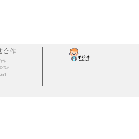
倍鱼油软胶囊240粒
GNC健安喜四倍鱼油胶囊120粒
本士BEARBENS
￥256.87/单瓶)
1瓶 ￥153.18(￥153.18/单瓶)
￥255.69/单瓶)
2瓶 ￥301.64(￥150.82/单瓶)
贝比玛玛
255.1/单瓶)
3瓶 ￥448.92(￥149.64/单瓶)
(￥254.51/单瓶)
4瓶 ￥593.84(￥148.46/单瓶)
屁屁乐
￥253.92/单瓶)
5瓶 ￥736.45(￥147.29/单瓶)
(￥253.33/单瓶)
售合作
6瓶 ￥876.66(￥146.11/单瓶)
us
8瓶 ￥1164.16(￥145.52/单瓶)
合作
10瓶 ￥1449.3(￥144.93/单瓶)
碧芭宝贝BEABA
者信息
12瓶 ￥1732.08(￥144.34/单瓶)
我们
露得清
力AUTILI
弥鹿
资生堂可悠然