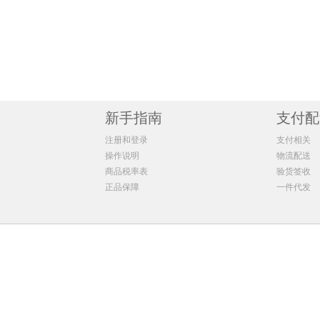
GNC健安喜七合一加钙优骨力氨糖软骨素运动关节片160片
Biostime 合生元
Trilogy
明
1瓶 ￥100.15(￥100.15/单瓶)
1瓶 ￥223.87(￥223.
2瓶 ￥197.96(￥98.98/单瓶)
2瓶 ￥443.04(￥221.
Deonatulle
日本牛乳石碱COW
3瓶 ￥293.4(￥97.8/单瓶)
3瓶 ￥661.02(￥220.
4瓶 ￥386.48(￥96.62/单瓶)
4瓶 ￥876.64(￥219.
汤臣倍健
小皮LittleFreddie
6瓶 ￥576.18(￥96.03/单瓶)
5瓶 ￥1089.9(￥217.
新手指南
6瓶 ￥1300.8(￥216.
支付配
The Ordinary
THE FACE SHOP
8瓶 ￥1729.68(￥216
注册和登录
支付相关
10瓶 ￥2156.3(￥215
Grandpa'sFarm 爷爷的农场
布朗博
操作说明
物流配送
12瓶 ￥2580.48(￥21
商品税率表
验货签收
正品保障
PELICAN/沛丽康
Theramed汉高
一件代发
艾惟诺
狮子座天使
珊珂S
比那氏
曼丹
亨氏
福而可Fueki
美国OLAY/玉兰油