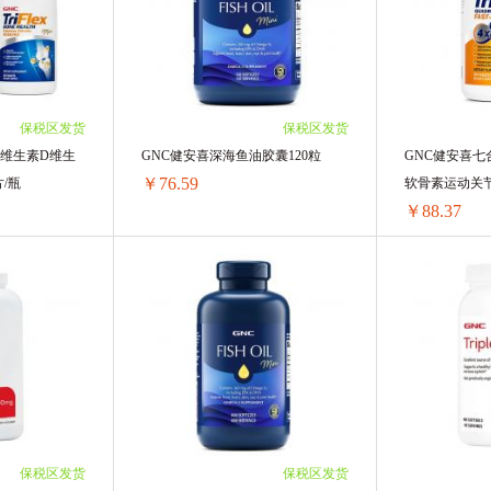
SHANGPREE香蒲丽
JMSOLUTION
Aussie袋鼠
/单瓶)
2瓶 ￥87.2(￥43.6/单瓶)
2瓶 ￥444.22(
8/单瓶)
3瓶 ￥129.03(￥43.01/单瓶)
3瓶 ￥664.56(
甘尼克
Balea芭乐雅
日本DHC/蝶翠诗
澳洲意高 Ego
9/单瓶)
4瓶 ￥169.68(￥42.42/单瓶)
4瓶 ￥883.72(
单瓶)
6瓶 ￥250.98(￥41.83/单瓶)
6瓶 ￥1322.04
Mandom
Sambucol小黑果
日本Yanagiya柳屋
帕
1/单瓶)
10瓶 ￥412.4(￥41.24/单瓶)
10瓶 ￥2191.6
保税区发货
保税区发货
钙维生素D维生
GNC健安喜深海鱼油胶囊120粒
GNC健安喜
特林
P&G宝洁
韩国papa recipe
Aptamil澳洲爱他美
￥76.59
片/瓶
软骨素运动关节
￥88.37
e
日本Biore 碧柔
资生堂
安满
VAPE/未
rum
依云
理肤泉
妙思乐Mustela
Dexery
GNC健安喜柠檬酸钙维生素D维生素K复合迷你钙\360片/瓶
GNC健安喜深海鱼油胶囊120粒
瓶)
1瓶 ￥78.94(￥78.94/单瓶)
1瓶 ￥90.73(￥
ax
Herbs of Gold 和丽康
Thompson's汤普森
澳源优
2/单瓶)
2瓶 ￥156.72(￥78.36/单瓶)
2瓶 ￥180.28(
4/单瓶)
3瓶 ￥233.31(￥77.77/单瓶)
3瓶 ￥268.65(
L
Naris娜丽丝
breath pearls
Cenovis
科士
7/单瓶)
4瓶 ￥308.72(￥77.18/单瓶)
4瓶 ￥355.84(
9/单瓶)
6瓶 ￥459.54(￥76.59/单瓶)
6瓶 ￥530.22(
Lucas Papaw
Cancer Council
Restoria
DU'IT
保税区发货
保税区发货