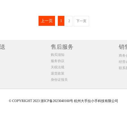
GNC健安喜优骨力葡萄糖氨软骨素120粒
GNC健安喜女士多种维生素矿物质缓释片120粒
GNC健安喜四
色（meishoku)
苏芊Sukin
Schiff MoveFree
日本熊
87/单瓶)
1瓶 ￥98.98(￥98.98/单瓶)
1瓶 ￥256.87(
52/单瓶)
2瓶 ￥194.42(￥97.21/单瓶)
2瓶 ￥511.38(
十月结晶
After bite
润本
施巴Sebamed
上一页
1
2
下一页
34/单瓶)
3瓶 ￥289.86(￥96.62/单瓶)
3瓶 ￥765.3(￥
16/单瓶)
4瓶 ￥384.12(￥96.03/单瓶)
4瓶 ￥1018.04
瑞士Medela美德乐
日康
小白熊
松达
98/单瓶)
6瓶 ￥565.56(￥94.26/单瓶)
5瓶 ￥1269.6(
8/单瓶)
送
8瓶 ￥749.36(￥93.67/单瓶)
售后服务
6瓶 ￥1519.98
销
菲诗小铺
香蕉船Banana Boat
UNNY
芙丽芳丝Freepl
.21/单瓶)
10瓶 ￥930.8(￥93.08/单瓶)
购买须知
商务
.63/单瓶)
士
金鸟KINCHO
好奇
BATHCLIN 巴斯克林
服务协议
经营
5.04/单瓶)
关税法规
联系
退货政策
Oli6
露安适
ARS安速
Kracie肌美精
身份证报关
ENKA
迪士尼Disney
日本叮叮
蕉下
澳特
© COPYRIGHT 2023 浙ICP备2023040160号 杭州大手拉小手科技有限公司
ROHTO乐敦
ElizabethArden伊丽莎白雅顿
Kanebo嘉娜宝
ELMEX艾美适
Neocate 纽康特
Neurio纽瑞优