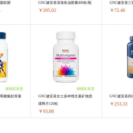
磷脂软胶
GNC健安喜深海鱼油胶囊400粒/瓶
GNC健安喜三
la芭妮兰
小蜜蜂 BURT'S BEES
BAD AIR SPONGE
￥205.02
￥72.46
瓶
Nordic Naturals
LIFELINE CARE
Thinkbaby辛克宝贝
大创
满趣健
B.BOX
CapriLac佳倍营
GNC健安喜三倍卵磷脂软胶囊/1200mg\360粒*1瓶
GNC健安喜深海鱼油胶囊400粒/瓶
GNC健安喜三
曼
泰国MISTINE 蜜丝婷
泰国ATREUS
BLISTE
76/单瓶)
1瓶 ￥210.91(￥210.91/单瓶)
1瓶 ￥81.3(￥8
99/单瓶)
2瓶 ￥419.46(￥209.73/单瓶)
2瓶 ￥157.88(
KUMANOYUSHI熊野油脂
LULULUN
Cow&Gate 牛栏牌
/单瓶)
3瓶 ￥625.68(￥208.56/单瓶)
3瓶 ￥233.31(
81/单瓶)
4瓶 ￥829.52(￥207.38/单瓶)
4瓶 ￥306.36(
ASHI小林制药
ATSUGI厚木
ORA2皓乐齿
珍澳Au K
22/单瓶)
6瓶 ￥1230.12(￥205.02/单瓶)
5瓶 ￥377.05(
6瓶 ￥445.38(
保税区发货
保税区发货
本ITO
澳洲cemoy
韩国LG贵爱娘
泰国beautybu
8瓶 ￥589.12(
葡萄糖氨软骨素
GNC健安喜女士多种维生素矿物质
GNC健安喜四
10瓶 ￥730.5(
￥253.33
缓释片120粒
r top 诺崔特
韩国VVC
老奶奶的秘密Grandma's Secret
12瓶 ￥869.52
￥93.08
EBISU 惠百施
EAORON
Thursday Plantation
B