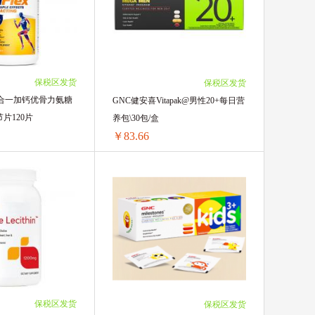
韩国LANEIGE兰芝
￥222.11/单瓶)
2瓶 ￥87.2(￥43.6/单瓶)
￥221.52/单瓶)
3瓶 ￥129.03(￥43.01/单瓶)
 QV
￥220.93/单瓶)
4瓶 ￥169.68(￥42.42/单瓶)
(￥220.34/单瓶)
6瓶 ￥250.98(￥41.83/单瓶)
玛氏
(￥219.16/单瓶)
10瓶 ￥412.4(￥41.24/单瓶)
保税区发货
保税区发货
七合一加钙优骨力氨糖
GNC健安喜Vitapak@男性20+每日营
LG
片120片
养包\30包/盒
￥83.66
来
日本Kose高丝
Boiron宝弘
GNC健安喜七合一加钙优骨力氨糖软骨素运动关节片120片
GNC健安喜Vitapak@男性20+每日营养包\30包/盒
90.73/单瓶)
1盒 ￥87.19(￥87.19/单盒)
驰 Unichi
￥90.14/单瓶)
2盒 ￥170.86(￥85.43/单盒)
￥89.55/单瓶)
3盒 ￥254.52(￥84.84/单盒)
威
SUDOCREM
￥88.96/单瓶)
4盒 ￥337(￥84.25/单盒)
￥88.37/单瓶)
6盒 ￥501.96(￥83.66/单盒)
Clinicians
保税区发货
保税区发货