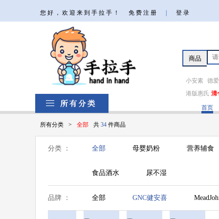
您好，欢迎来到手拉手！
免费注册
|
登录
小安素
德爱
港版惠氏
清
首页
所有分类
>
全部
共
34
件商品
分类 ：
全部
母婴奶粉
营养辅食
食品酒水
尿不湿
品牌 ：
全部
GNC健安喜
MeadJo