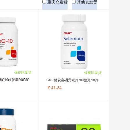
花王
重庆仓发货
其他仓发货
美国童年时光
爱他美
Natures Way佳思敏
THERMOS膳魔师
保税区发货
保税区发货
法国雅漾
Q10软胶囊200MG
GNC健安喜硒元素片200微克 90片
￥41.24
Culturelle康萃乐
GNC健安喜辅酶Q10软胶囊200MG 150粒
GNC健安喜硒元素片200微克 90片
芯
日本汉方
￥222.69/单瓶)
1瓶 ￥44.77(￥44.77/单瓶)