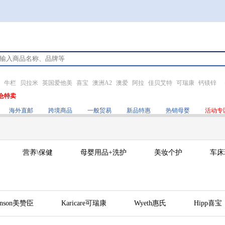
牛栏
贝拉米
英国爱他美
喜宝
澳洲A2
澳爱
阿拉
佳贝艾特
可瑞康
钙镁锌
仓特卖
海外直邮
跨境商品
一般贸易
新品特惠
热销母婴
活动专
营养\保健
母婴用品+洗护
美妆个护
车床
hnson美赞臣
Karicare可瑞康
Wyeth惠氏
Hipp喜宝