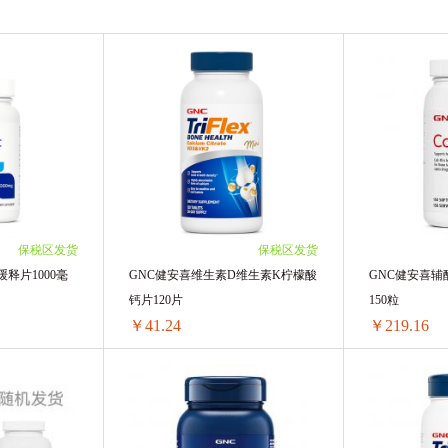
Nutrilon荷兰牛栏
Cow&Gate英国牛栏
澳洲A2
Swisse
moony尤妮佳
Gerber嘉宝
Ddrops
NIVEA妮维雅
Aptamil英国爱他美
Aptamil德国
凯尔
LAURIER乐而雅
Mellin美林
Life Space
s
AHC
LEADERS丽得姿
韩国Pororo啵乐乐
保税区发货
保税区发货
特
Innisfree悦诗风吟
雅培
Maxigenes澳洲美可卓
释片1000毫
GNC健安喜维生素D维生素K柠檬酸
GNC健安喜辅酶
钙片120片
150粒
澳大利亚Goat
韩国Amore爱茉莉
韩国Dr.Jart+蒂佳婷
￥41.24
￥219.16
日本LION狮王
美迪惠尔N.M.F
荷兰双牛Two Cows
GNC健安喜维生素C缓释片1000毫克30片
GNC健安喜维生素D维生素K柠檬酸钙片120片
n贺本清
熊野油脂
韩国It's skin伊思
英国femfresh芳
/单瓶)
1瓶 ￥44.77(￥44.77/单瓶)
1瓶 ￥222.69(