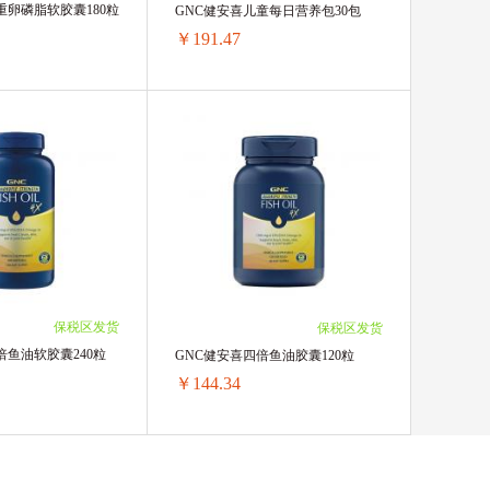
重卵磷脂软胶囊180粒
GNC健安喜儿童每日营养包30包
德国Huebner郝柏娜
￥191.47
韩国宫中秘策
Tiger 虎牌
重卵磷脂软胶囊180粒
GNC健安喜儿童每日营养包30包
X 碧唇
VitaRealm
1.3/单瓶)
1盒 ￥200.31(￥200.31/单盒)
￥78.94/单瓶)
2盒 ￥395.9(￥197.95/单盒)
￥77.77/单瓶)
3盒 ￥590.31(￥196.77/单盒)
￥76.59/单瓶)
4盒 ￥782.36(￥195.59/单盒)
ingcare
￥75.41/单瓶)
5盒 ￥972.1(￥194.42/单盒)
￥74.23/单瓶)
6盒 ￥1159.44(￥193.24/单盒)
保税区发货
保税区发货
ffet 美丽蓓菲
￥73.64/单瓶)
8盒 ￥1536.48(￥192.06/单盒)
倍鱼油软胶囊240粒
GNC健安喜四倍鱼油胶囊120粒
￥73.05/单瓶)
10盒 ￥1914.7(￥191.47/单盒)
￥144.34
双心Doppelherz
(￥72.46/单瓶)
raun 博朗