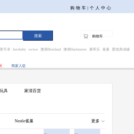
购物车|
个人中心
购物车
美可卓
herobaby
swisse
澳洲Bioisland
澳洲blackmores
康萃乐
雀巢
爱他美绿罐
区
商家入驻
玩具
家清百货
Nestle雀巢
更多