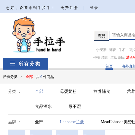
您好，欢迎来到手拉手！
免费注册
|
登录
小安素
德爱
牛栏
贝
他美绿罐
港版惠氏
清仓
首页
海外直
所有分类
>
全部
共
0
件商品
分类 ：
全部
母婴奶粉
营养辅食
营养
食品酒水
尿不湿
品牌 ：
全部
Lancome兰蔻
MeadJohnson美赞