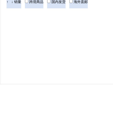
Bellamy's 贝拉米
Hero Baby美素
Nut
↑
↓
销量
跨境商品
国内发货
海外直邮
Pigeon贝亲
Blackmores澳佳宝
Swisse
美国童年时光
Floradix Iron铁元
Devo
Aptamil德国爱他美
AVEENO艾维诺
Natures Way佳思敏
ARLA阿拉
英国薇塔
THERMOS膳魔师
BioIsland佰澳朗德
Maxigenes澳洲美可卓
法国雅漾
美素
韩国Dr.Jart+蒂佳婷
意大利CHANTECLAIR
Culturelle康萃乐
BANANA BOAT香蕉船