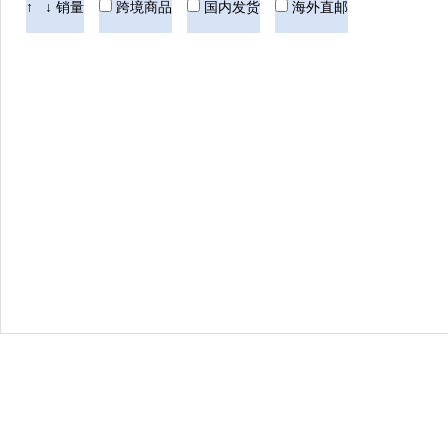
Bellamy's 贝拉米
Hero Baby美素
Nut
↑
↓
销量
跨境商品
国内发货
海外直邮
Pigeon贝亲
Blackmores澳佳宝
Swisse
美国童年时光
Floradix Iron铁元
Devo
Aptamil德国爱他美
AVEENO艾维诺
Natures Way佳思敏
ARLA阿拉
英国薇塔
THERMOS膳魔师
BioIsland佰澳朗德
Maxigenes澳洲美可卓
法国雅漾
美素
韩国Dr.Jart+蒂佳婷
意大利CHANTECLAIR
Culturelle康萃乐
BANANA BOAT香蕉船