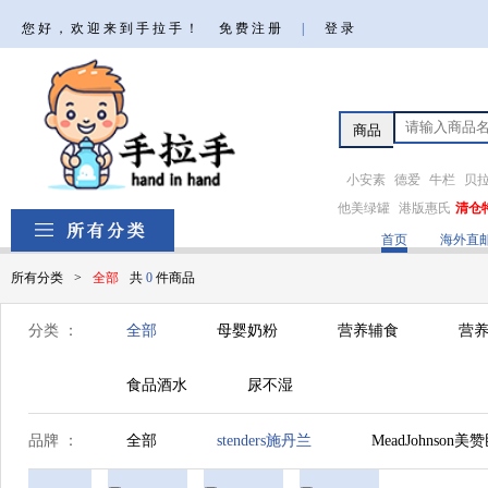
您好，欢迎来到手拉手！
免费注册
|
登录
小安素
德爱
牛栏
贝
他美绿罐
港版惠氏
清仓
首页
海外直
所有分类
>
全部
共
0
件商品
分类 ：
全部
母婴奶粉
营养辅食
营养
食品酒水
尿不湿
品牌 ：
全部
stenders施丹兰
MeadJohnson美