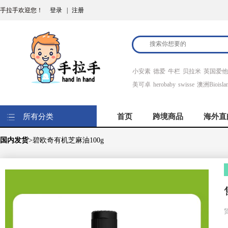
手拉手欢迎您！
登录
|
注册
小安素
德爱
牛栏
贝拉米
英国爱他
美可卓
herobaby
swisse
澳洲Bioisla
所有分类
首页
跨境商品
海外直
国内发货
>碧欧奇有机芝麻油100g