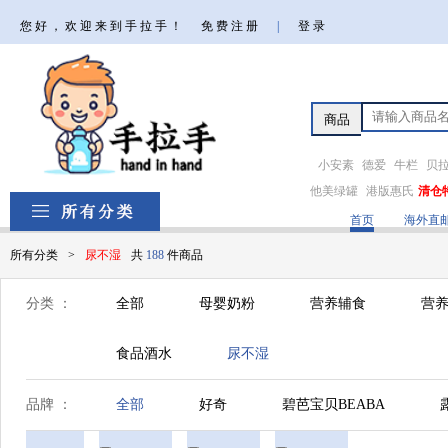
您好，欢迎来到手拉手！
免费注册
|
登录
小安素
德爱
牛栏
贝
他美绿罐
港版惠氏
清仓
首页
海外直
所有分类
>
尿不湿
共
188
件商品
分类 ：
全部
母婴奶粉
营养辅食
营养
食品酒水
尿不湿
品牌 ：
全部
好奇
碧芭宝贝BEABA