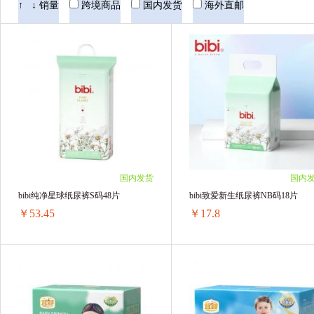
bebebus
bibi
↑
↓
销量
跨境商品
国内发货
海外直邮
国内发货
国内
bibi纯净星球纸尿裤S码48片
bibi致爱新生纸尿裤NB码18片
￥53.45
￥17.8
bibi纯净星球纸尿裤S码48片
bibi致爱新生纸尿裤NB码18片
2包 ￥107.94(￥53.97/单包)
6包 ￥108.06(￥18.01/单包)